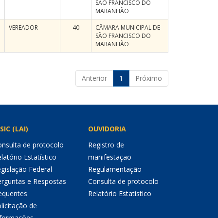
SÃO FRANCISCO DO
MARANHÃO
VEREADOR
40
CÂMARA MUNICIPAL DE
SÃO FRANCISCO DO
MARANHÃO
Anterior
1
Próximo
SIC (LAI)
OUVIDORIA
nsulta de protocolo
Registro de
latório Estatístico
manifestação
gislação Federal
Regulamentação
erguntas e Respostas
Consulta de protocolo
equentes
Relatório Estatístico
licitação de
nformações