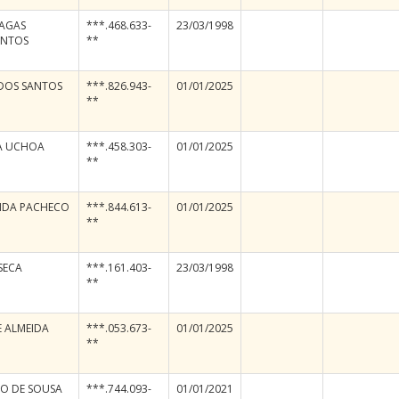
HAGAS
***.468.633-
23/03/1998
ANTOS
**
DOS SANTOS
***.826.943-
01/01/2025
**
MA UCHOA
***.458.303-
01/01/2025
**
EIDA PACHECO
***.844.613-
01/01/2025
**
SECA
***.161.403-
23/03/1998
**
 ALMEIDA
***.053.673-
01/01/2025
**
O DE SOUSA
***.744.093-
01/01/2021