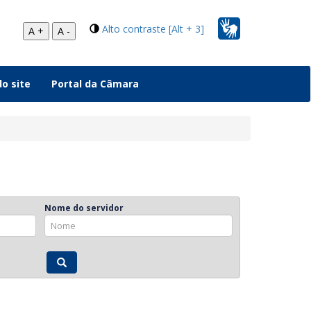
Alto contraste [Alt + 3]
A +
A -
o site
Portal da Câmara
Nome do servidor