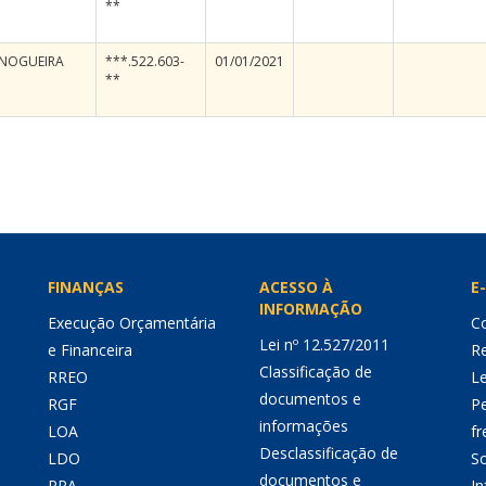
**
 NOGUEIRA
***.522.603-
01/01/2021
**
FINANÇAS
ACESSO À
E-
INFORMAÇÃO
Execução Orçamentária
Co
Lei nº 12.527/2011
e Financeira
Re
Classificação de
RREO
Le
documentos e
RGF
P
informações
LOA
fr
Desclassificação de
LDO
So
documentos e
PPA
I