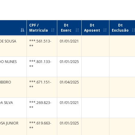
CPF /
Dt
Dt
Dt
Matrícula
Exerc
Aposent
Exclusão
DE SOUSA
***.561.513-
01/01/2021
**
DO NUNES
***.801.133-
01/01/2025
**
IBEIRO
***.671.151-
01/04/2025
**
A SILVA
***.269.823-
01/01/2021
**
OSA JUNIOR
***.619.663-
01/01/2025
**